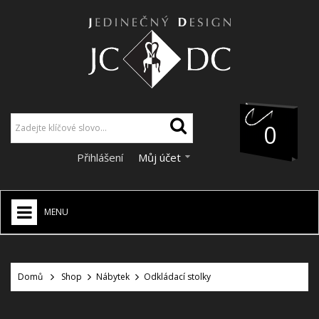
0
Přihlášení
Můj účet
MENU
JCDC SHOP
+
Domů
Shop
Nábytek
Odkládací stolky
VÁNOCE
SLEVY