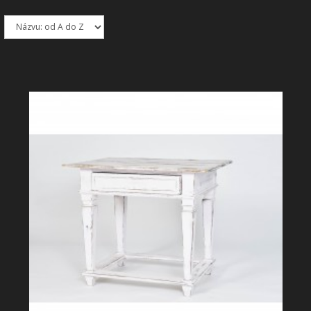
SHOWROOM
NABÍZÍME
REALIZACE
O NÁS
KONTAKT