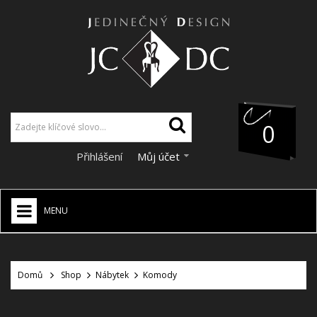
0
Přihlášení
Můj účet
MENU
JCDC SHOP
+
Domů
Shop
Nábytek
Komody
VÁNOCE
SLEVY