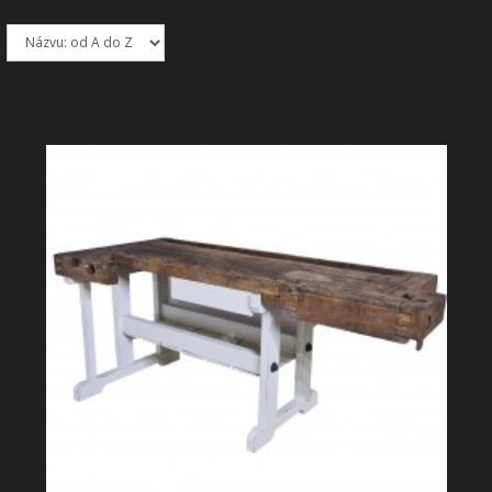
SHOWROOM
NABÍZÍME
REALIZACE
O NÁS
KONTAKT