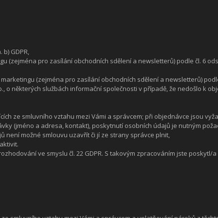
. b) GDPR,
zejména pro zasílání obchodních sdělení a newsletterů) podle čl. 6 odst.
arketingu (zejména pro zasílání obchodních sdělení a newsletterů) podle 
Sb., o některých službách informační společnosti v případě, že nedošlo k o
jících ze smluvního vztahu mezi Vámi a správcem; při objednávce jsou vy
návky (jméno a adresa, kontakt), poskytnutí osobních údajů je nutným po
 není možné smlouvu uzavřít či jí ze strany správce plnit,
ktivit.
ozhodování ve smyslu čl. 22 GDPR. S takovým zpracováním jste poskytl/a 
h ze smluvního vztahu mezi Vámi a správcem a uplatňování nároků z těcht