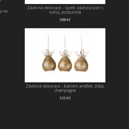
Závěsná dekorace - šperk závěsný lustr s
ny na
ověsy, purpurová
398 Kč
Závěsná dekorace - barokní andílek, zlatá,
champagne
315 Kč