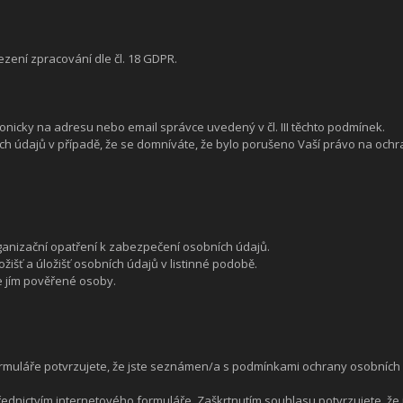
zení zpracování dle čl. 18 GDPR.
icky na adresu nebo email správce uvedený v čl. III těchto podmínek.
ch údajů v případě, že se domníváte, že bylo porušeno Vaší právo na och
rganizační opatření k zabezpečení osobních údajů.
žišť a úložišť osobních údajů v listinné podobě.
e jím pověřené osoby.
muláře potvrzujete, že jste seznámen/a s podmínkami ochrany osobních 
ednictvím internetového formuláře. Zaškrtnutím souhlasu potvrzujete, že 