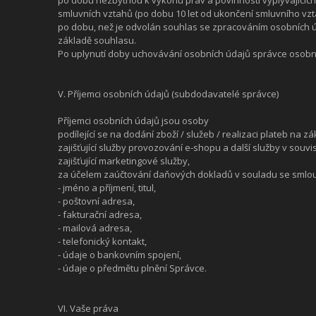
smluvních vztahů (po dobu 10 let od ukončení smluvního vzt
po dobu, než je odvolán souhlas se zpracováním osobních úd
základě souhlasu.
Po uplynutí doby uchovávání osobních údajů správce osobn
V. Příjemci osobních údajů (subdodavatelé správce)
Příjemci osobních údajů jsou osoby
podílející se na dodání zboží / služeb / realizaci plateb na z
zajišťující služby provozování e-shopu a další služby v souv
zajišťující marketingové služby,
za účelem zaúčtování daňových dokladů v souladu se smlou
- jméno a příjmení, titul,
- poštovní adresa,
- fakturační adresa,
- mailová adresa,
- telefonický kontakt,
- údaje o bankovním spojení,
- údaje o předmětu plnění Správce.
VI. Vaše práva