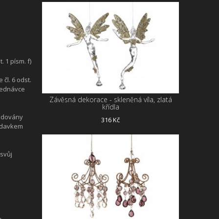
 1 písm. f)
čl. 6 odst.
bjednávce
Závěsná dekorace - skleněná víla, zlatá
křídla
žadovány
316 Kč
žadavkem
svůj
o