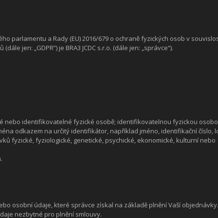
ého parlamentu a Rady (EU) 2016/679 o ochraně fyzických osob v souvislos
 (dále jen: „GDPR”) je
BRA3 JCDC s.r.o.
(dále jen: „správce“).
 nebo identifikovatelné fyzické osobě; identifikovatelnou fyzickou osobo
éna odkazem na určitý identifikátor, například jméno, identifikační číslo, 
prvků fyzické, fyziologické, genetické, psychické, ekonomické, kulturní nebo
.
ebo osobní údaje, které správce získal na základě plnění Vaší objednávky
údaje nezbytné pro plnění smlouvy.