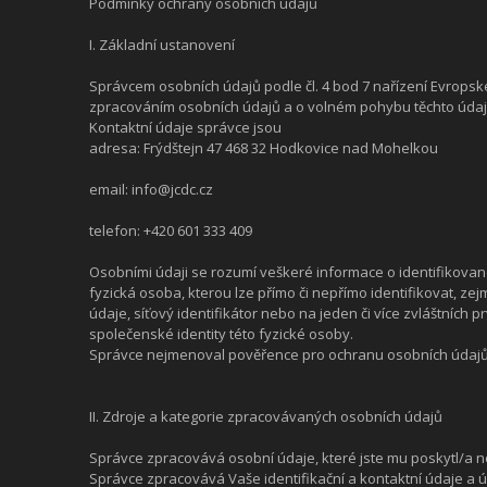
Podmínky ochrany osobních údajů
I. Základní ustanovení
Správcem osobních údajů podle čl. 4 bod 7 nařízení Evropsk
zpracováním osobních údajů a o volném pohybu těchto údajů
Kontaktní údaje správce jsou
adresa:
Frýdštejn 47 468 32 Hodkovice nad Mohelkou
email:
info@jcdc.cz
telefon:
+420 601 333 409
Osobními údaji se rozumí veškeré informace o identifikované
fyzická osoba, kterou lze přímo či nepřímo identifikovat, zejm
údaje, síťový identifikátor nebo na jeden či více zvláštních 
společenské identity této fyzické osoby.
Správce nejmenoval pověřence pro ochranu osobních údajů
II. Zdroje a kategorie zpracovávaných osobních údajů
Správce zpracovává osobní údaje, které jste mu poskytl/a n
Správce zpracovává Vaše identifikační a kontaktní údaje a 