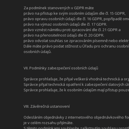
Za podmínek stanovených v GDPR máte
právo na přístup ke svým osobním údajům dle čl. 15 GDPR,
právo opravu osobních údajů dle čl. 16 GDPR, popřípadě ome
právo na výmaz osobních údajů dle čl. 17 GDPR.
právo vznést námitku proti zpracování dle čl. 21 GDPR a
právo na přenositelnost údajů dle čl. 20 GDPR.
právo odvolat souhlas se zpracováním písemně nebo elektron
Dále máte právo podat stížnost u Úřadu pro ochranu osobní
osobních údajů.
VII. Podmínky zabezpečení osobních údajů
Správce prohlašuje, že přijal veškerá vhodná technická a o
Správce přijal technická opatření k zabezpečení datových úlo
Správce prohlašuje, že k osobním údajům mají přístup pouz
VIII. Závěrečná ustanovení
Odesláním objednávky z internetového objednávkového for
je v celém rozsahu přijímáte.
S těmito podmínkami souhlasíte zaškrtnutím souhlasu prostř