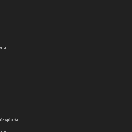
ranu
údajů a že
jste