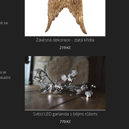
ti se
Závěsná dekorace - zlatá křídla
219 Kč
u je
lokační
Svítící LED garlanda s bílými růžemi
.
779 Kč