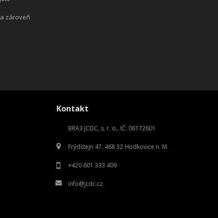
 a zároveň
Kontakt
BRA3 JCDC, s. r. o., IČ: 06172601
Frýdštejn 47, 468 32 Hodkovice n. M.
+420 601 333 409
info@jcdc.cz