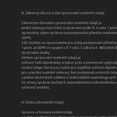
III. Zákonný důvod a účel zpracování osobních údajů
Zákonným důvodem zpracování osobních údajů je
plnění smlouvy mezi Vámi a správcem podle čl. 6 odst. 1 písm
oprávněný zájem správce na poskytování přímého marketingu (
GDPR,
Váš souhlas se zpracováním pro účely poskytování přímého m
1 písm. a) GDPR ve spojení s § 7 odst. 2 zákona č. 480/2004 
zboží nebo služby.
Účelem zpracování osobních údajů je
vyřízení Vaší objednávky a výkon práv a povinností vyplýva
osobní údaje, které jsou nutné pro úspěšné vyřízení objed
pro uzavření a plnění smlouvy, bez poskytnutí osobních údajů
zasílání obchodních sdělení a činění dalších marketingových a
Ze strany správce dochází k automatickému individuálnímu r
výslovný souhlas.
IV. Doba uchovávání údajů
Správce uchovává osobní údaje
po dobu nezbytnou k výkonu práv a povinností vyplývajícíc