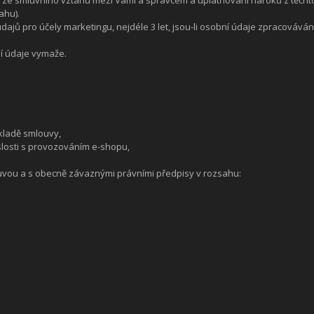
ahu).
ajů pro účely marketingu, nejdéle 3 let, jsou-li osobní údaje zpracovává
í údaje vymaže.
ákladě smlouvy,
islosti s provozováním e-shopu,
vou a s obecně závaznými právními předpisy v rozsahu: