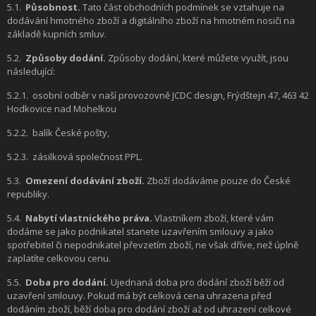
5.1.
Působnost.
Tato část obchodních podmínek se vztahuje na
dodávání hmotného zboží a digitálního zboží na hmotném nosiči na
základě kupních smluv.
5.2.
Způsoby dodání.
Způsoby dodání, které můžete využít, jsou
následující:
5.2.1.
osobní odběr v naší provozovně JCDC design, Frýdštejn 47, 463 42
Hodkovice nad Mohelkou
5.2.2.
balík České pošty,
5.2.3.
zásilková společnost PPL.
5.3.
Omezení dodávání zboží.
Zboží dodáváme pouze do České
republiky.
5.4.
Nabytí vlastnického práva.
Vlastníkem zboží, které vám
dodáme se jako podnikatel stanete uzavřením smlouvy a jako
spotřebitel či nepodnikatel převzetím zboží, ne však dříve, než úplně
zaplatíte celkovou cenu.
5.5.
Doba pro dodání.
Ujednaná doba pro dodání zboží běží od
uzavření smlouvy. Pokud má být celková cena uhrazena před
dodáním zboží, běží doba pro dodání zboží až od uhrazení celkové