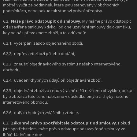
možné využít za podmínek, které jsou stanoveny v obchodních
podmínkách, nebo pokud tak stanoví právní předpisy.
6.2.
Naše právo odstoupit od smlouvy.
My máme právo odstoupit
od uzavřené smlouvy kdykoli od dne uzavření smlouvy do okamžiku,
kdy od nás převezmete zboží, a to z důvodů:
6.2.1.
vyčerpání zásob objednaného zboží,
6.2.2.
nepřevzetí zboží při jeho dodání,
6.2.3.
zneužití objednávkového systému našeho internetového
obchodu,
6.2.4.
uvedení chybných údajů při objednávání zboží,
6.2.5.
objednání zboží za cenu výrazně nižší než cenu obvyklou, pokud
bylo zboží za tuto cenu nabízeno v důsledku omylu či chyby našeho
internetového obchodu,
6.2.6.
dalších hodných zvláštního zřetele.
6.3.
Zákonné právo spotřebitele odstoupit od smlouvy.
Pokud
jste spotřebitelem, máte právo odstoupit od uzavřené smlouvy ve
lhůtě 14 dnů ode dne