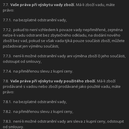
7.7.
Vaše práva při výskytu vady zboží.
Má-li zboží vadu, máte
právo:
7.7.1.
na bezplatné odstranění vady,
7.7.2.
pokud to není vzhledem k povaze vady nepřiměřené, zejména
nelze-li vadu odstranit bez zbytečného odkladu, na dodání nového
zboží bez vad, pokud se však vada týká pouze součásti zboží, můžete
požadovat jen výměnu součásti,
7.7.3.
není-li možné odstranění vady ani výměna zboží či jeho součásti,
odstoupit od smlouvy,
7.7.4.
na přiměřenou slevu z kupní ceny.
7.8.
Vaše práva při výskytu vady použitého zboží.
Má-li zboží
prodávané s vadou nebo zboží prodávané jako použité vadu, máte
právo:
7.8.1.
na bezplatné odstranění vady,
7.8.2.
na přiměřenou slevu z kupní ceny,
7.8.3.
není-li možné odstranění vady ani sleva z kupní ceny, odstoupit
od smlouvy.