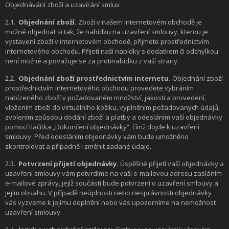
Objednávání zboží a uzavírání smluv
2.1.
Objednání zboží.
Zboží v našem internetovém obchodě je
možné objednat si tak, že nabídku na uzavření smlouvy, kterou je
vystavení zboží v internetovém obchodě, přijmete prostřednictvím
internetového obchodu. Přijetí naší nabídky s dodatkem či odchylkou
není možné a považuje se za protinabídku z vaší strany.
2.2.
Objednání zboží prostřednictvím internetu.
Objednání zboží
prostřednictvím internetového obchodu provedete vybráním
nabízeného zboží v požadovaném množství, jakosti a provedení,
vložením zboží do virtuálního košíku, vyplněním požadovaných údajů,
zvolením způsobu dodání zboží a platby a odesláním vaší objednávky
pomocí tlačítka „Dokončení objednávky“, čímž dojde k uzavření
smlouvy. Před odesláním objednávky vám bude umožněno
zkontrolovat a případně i změnit zadané údaje.
2.3.
Potvrzení přijetí objednávky.
Úspěšné přijetí vaší objednávky a
uzavření smlouvy vám potvrdíme na vaši e-mailovou adresu zasláním
e-mailové zprávy, jejíž součástí bude potvrzení o uzavření smlouvy a
jejím obsahu. V případě neúplnosti nebo nesprávnosti objednávky
vás vyzveme k jejímu doplnění nebo vás upozorníme na nemožnost
uzavření smlouvy.