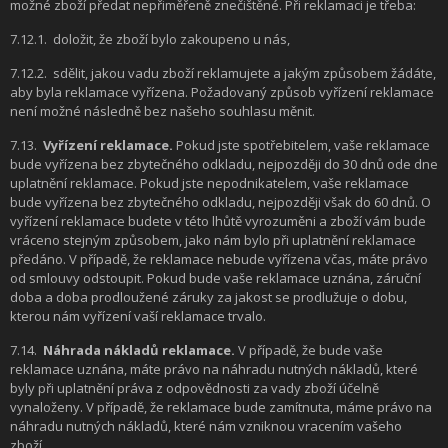
možné zboží předat nepřiměřeně znečištěné. Při reklamaci je třeba:
7.12.1.
doložit, že zboží bylo zakoupeno u nás,
7.12.2.
sdělit, jakou vadu zboží reklamujete a jakým způsobem žádáte,
aby byla reklamace vyřízena. Požadovaný způsob vyřízení reklamace
není možné následně bez našeho souhlasu měnit.
7.13.
Vyřízení reklamace.
Pokud jste spotřebitelem, vaše reklamace
bude vyřízena bez zbytečného odkladu, nejpozději do 30 dnů ode dne
uplatnění reklamace. Pokud jste nepodnikatelem, vaše reklamace
bude vyřízena bez zbytečného odkladu, nejpozději však do 60 dnů. O
vyřízení reklamace budete v této lhůtě vyrozuměni a zboží vám bude
vráceno stejným způsobem, jako nám bylo při uplatnění reklamace
předáno. V případě, že reklamace nebude vyřízena včas, máte právo
od smlouvy odstoupit. Pokud bude vaše reklamace uznána, záruční
doba a doba prodloužené záruky za jakost se prodlužuje o dobu,
kterou nám vyřízení vaší reklamace trvalo.
7.14.
Náhrada nákladů reklamace.
V případě, že bude vaše
reklamace uznána, máte právo na náhradu nutných nákladů, které
byly při uplatnění práva z odpovědnosti za vady zboží účelně
vynaloženy. V případě, že reklamace bude zamítnuta, máme právo na
náhradu nutných nákladů, které nám vzniknou vracením vašeho
zboží.