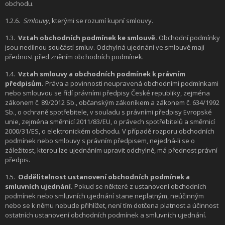
obchodu.
1.2.6.
Smlouvy
, kterými se rozumí kupní smlouvy.
1.3.
Vztah obchodních podmínek ke smlouvě.
Obchodní podmínky
jsou nedílnou součástí smluv. Odchylná ujednání ve smlouvě mají
přednost před zněním obchodních podmínek.
1.4.
Vztah smlouvy a obchodních podmínek k právním
předpisům.
Práva a povinnosti neupravená obchodními podmínkami
nebo smlouvou se řídí právními předpisy České republiky, zejména
zákonem č. 89/2012 Sb., občanským zákoníkem a zákonem č. 634/1992
Sb., o ochraně spotřebitele, v souladu s právními předpisy Evropské
unie, zejména směrnicí 2011/83/EU, o právech spotřebitelů a směrnicí
2000/31/ES, o elektronickém obchodu. V případě rozporu obchodních
podmínek nebo smlouvy s právním předpisem, nejedná-li se o
záležitost, kterou lze ujednáním upravit odchylně, má přednost právní
předpis.
1.5.
Oddělitelnost ustanovení obchodních podmínek a
smluvních ujednání.
Pokud se některé z ustanovení obchodních
podmínek nebo smluvních ujednání stane neplatným, neúčinným
nebo se k němu nebude přihlížet, není tím dotčena platnost a účinnost
ostatních ustanovení obchodních podmínek a smluvních ujednání.