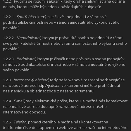
1.2.2.
Vy
, čímž se rozumí zákazník, tedy druhá smluvní strana odlišná
od nás, kterou může být jeden z následujících subjektů:
1.2.2.1.
Spotřebitel
, kterým je člověk nejednající v rámci své
podnikatelské činnosti nebo v rámci samostatného výkonu svého
povolání,
1.2.2.2.
Nepodnikatel
, kterým je právnická osoba nejednající v rámci
své podnikatelské činnosti nebo v rámci samostatného výkonu svého
povolání,
1.2.2.3.
Podnikatel
, kterým je člověk nebo právnická osoba jednající v
rámci své podnikatelské činnosti nebo v rámci samostatného výkonu
svého povolání.
1.2.3.
Internetový obchod
, tedy naše webové rozhraní nacházející se
na webové adrese
http://jcdc.cz
, ve kterém si můžete prohlédnout
naši nabídku a objednat zboží z našeho sortimentu.
1.2.4.
E-mail
, tedy elektronická pošta, kterou je možné nás kontaktovat
na e-mailové adrese dostupné na webové adrese našeho
internetového obchodu.
1.2.5.
Telefon
, pomocí kterého je možné nás kontaktovat na
telefonním čísle dostupném na webové adrese našeho internetového