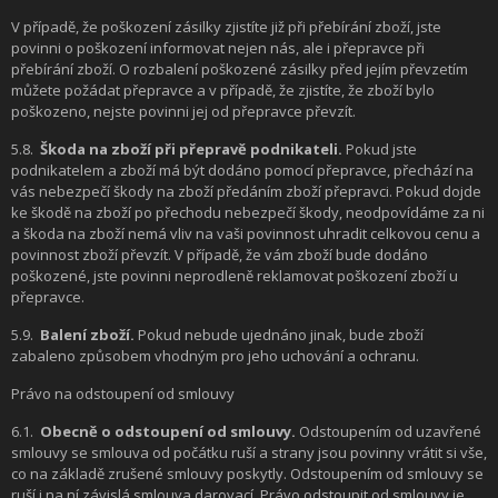
V případě, že poškození zásilky zjistíte již při přebírání zboží, jste
povinni o poškození informovat nejen nás, ale i přepravce při
přebírání zboží. O rozbalení poškozené zásilky před jejím převzetím
můžete požádat přepravce a v případě, že zjistíte, že zboží bylo
poškozeno, nejste povinni jej od přepravce převzít.
5.8.
Škoda na zboží při přepravě podnikateli.
Pokud jste
podnikatelem a zboží má být dodáno pomocí přepravce, přechází na
vás nebezpečí škody na zboží předáním zboží přepravci. Pokud dojde
ke škodě na zboží po přechodu nebezpečí škody, neodpovídáme za ni
a škoda na zboží nemá vliv na vaši povinnost uhradit celkovou cenu a
povinnost zboží převzít. V případě, že vám zboží bude dodáno
poškozené, jste povinni neprodleně reklamovat poškození zboží u
přepravce.
5.9.
Balení zboží.
Pokud nebude ujednáno jinak, bude zboží
zabaleno způsobem vhodným pro jeho uchování a ochranu.
Právo na odstoupení od smlouvy
6.1.
Obecně o odstoupení od smlouvy.
Odstoupením od uzavřené
smlouvy se smlouva od počátku ruší a strany jsou povinny vrátit si vše,
co na základě zrušené smlouvy poskytly. Odstoupením od smlouvy se
ruší i na ní závislá smlouva darovací. Právo odstoupit od smlouvy je