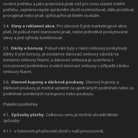
osobní potřebu a jako právnická jinak než pro svou vlastní vnitřní
potřebu, zejména nejste oprávněni zboží rozmnožovat, dále prodávat,
pronajímat nebo jinak zpřístupňovat třetím osobám.
3.4.
Slevy a reklamní akce.
Pro slevové či jiné marketingové akce
platí, že pokud není stanoveno jinak, nelze jednotlivé poskytované
slevy a jiné výhody kombinovat.
3.5.
Dárky a bonusy.
Pokud vám byly v rámci smlouvy poskytnuty
dárky či jiné bonusy, je existence darovací smlouvy závislá na
existenci smlouvy hlavní, a darovací smlouva je uzavřena s
rozvazovací podmínkou zrušení darovací smlouvy v případě zániku
smlouvy hlavní.
3.6.
Slevové kupony a dárkové poukazy.
Slevový kupony a
dárkové poukazy je možné uplatnit za ujednaných podmínek nebo za
podmínek uvedených na kuponu nebo poukazu.
Platební podmínky
4.1.
Způsoby platby.
Celkovou cenu je možné uhradit těmito
způsoby:
4.1.1.
v hotovosti při převzetí zboží v naší provozovně,