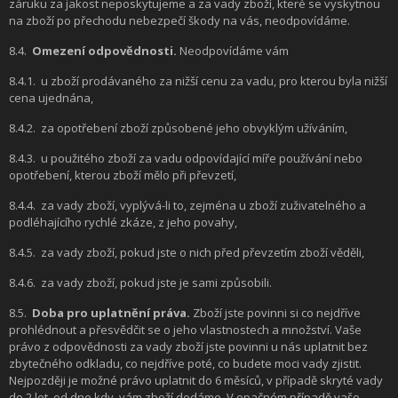
záruku za jakost neposkytujeme a za vady zboží, které se vyskytnou
na zboží po přechodu nebezpečí škody na vás, neodpovídáme.
8.4.
Omezení odpovědnosti.
Neodpovídáme vám
8.4.1.
u zboží prodávaného za nižší cenu za vadu, pro kterou byla nižší
cena ujednána,
8.4.2.
za opotřebení zboží způsobené jeho obvyklým užíváním,
8.4.3.
u použitého zboží za vadu odpovídající míře používání nebo
opotřebení, kterou zboží mělo při převzetí,
8.4.4.
za vady zboží, vyplývá-li to, zejména u zboží zuživatelného a
podléhajícího rychlé zkáze, z jeho povahy,
8.4.5.
za vady zboží, pokud jste o nich před převzetím zboží věděli,
8.4.6.
za vady zboží, pokud jste je sami způsobili.
8.5.
Doba pro uplatnění práva.
Zboží jste povinni si co nejdříve
prohlédnout a přesvědčit se o jeho vlastnostech a množství. Vaše
právo z odpovědnosti za vady zboží jste povinni u nás uplatnit bez
zbytečného odkladu, co nejdříve poté, co budete moci vady zjistit.
Nejpozději je možné právo uplatnit do 6 měsíců, v případě skryté vady
do 2 let, od dne kdy, vám zboží dodáme. V opačném případě vaše