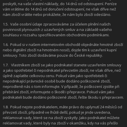
poskytli, na vaše vlastní náklady, do 14 dnů od odstoupení. Peníze
vám vrátíme do 14 dnů od doručení odstoupení, ne však dříve než
nám zboží vrátíte nebo prokážete, že nám bylo zboží odesláno.
1.5.
Vaše osobní údaje zpracováváme za účelem plnění našich
povinností plynoucích z uzavřených smluv a na základě vašeho
souhlasu v rozsahu specifikovaném obchodními podmínkami.
1.6.
Pokud si v našem internetovém obchodě objednáte hmotné zboží
nebo digitální zboží na hmotném nosiči, dojde tím k uzavření kupní
smlouvy. Toto zboží dodáváme pouze do České republiky.
1.7.
Vlastníkem zboží se jako podnikatel stanete uzavřením smlouvy
a jako spotřebitel či nepodnikatel převzetím zboží, ne však dříve, než
úplně zaplatíte celkovou cenu. Pokud vám jako spotřebiteli či
nepodnikající právnické osobě bude dodáno poškozené zboží,
neprodleně nás o tom informujte. V případě, že poškození zjistíte při
přebírání zboží, informujete o škodě i přepravce. Pokud vám jako
podnikateli bude dodáno poškozené zboží, řešte škodu s přepravcem.
1.8.
Pokud nejste podnikatelem, máte právo do uplynutí 24 měsíců od
převzetí zboží, případně ve lhůtě delší, pokud je jinde uvedena,
reklamovat vady, které se na zboží vyskytly. Jako podnikatel můžete
reklamovat vady, které byly na zboží v okamžiku, kdy na vás přešlo