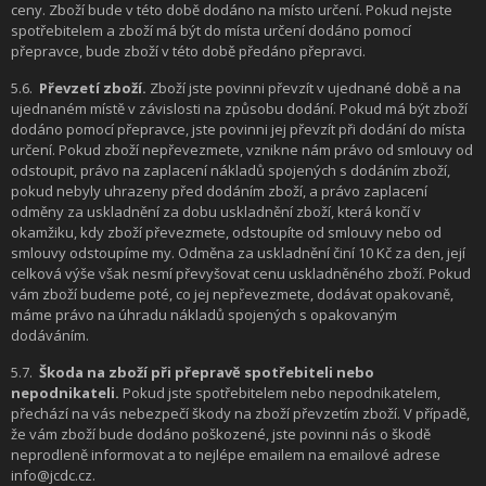
ceny. Zboží bude v této době dodáno na místo určení. Pokud nejste
spotřebitelem a zboží má být do místa určení dodáno pomocí
přepravce, bude zboží v této době předáno přepravci.
5.6.
Převzetí zboží.
Zboží jste povinni převzít v ujednané době a na
ujednaném místě v závislosti na způsobu dodání. Pokud má být zboží
dodáno pomocí přepravce, jste povinni jej převzít při dodání do místa
určení. Pokud zboží nepřevezmete, vznikne nám právo od smlouvy od
odstoupit, právo na zaplacení nákladů spojených s dodáním zboží,
pokud nebyly uhrazeny před dodáním zboží, a právo zaplacení
odměny za uskladnění za dobu uskladnění zboží, která končí v
okamžiku, kdy zboží převezmete, odstoupíte od smlouvy nebo od
smlouvy odstoupíme my. Odměna za uskladnění činí 10 Kč za den, její
celková výše však nesmí převyšovat cenu uskladněného zboží. Pokud
vám zboží budeme poté, co jej nepřevezmete, dodávat opakovaně,
máme právo na úhradu nákladů spojených s opakovaným
dodáváním.
5.7.
Škoda na zboží při přepravě spotřebiteli nebo
nepodnikateli.
Pokud jste spotřebitelem nebo nepodnikatelem,
přechází na vás nebezpečí škody na zboží převzetím zboží. V případě,
že vám zboží bude dodáno poškozené, jste povinni nás o škodě
neprodleně informovat a to nejlépe emailem na emailové adrese
info@jcdc.cz.