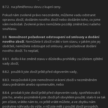
8.7.2.
na přiměřenou slevu z kupní ceny.
Pokud nám zvolené právo neoznámíte, můžeme vadu odstranit
opravou zboží, dodáním nového zboží nebo dodáním toho, co jsme
vám nedodali. Zvolené právo nemůžete později změnit bez našeho
souhlasu.
8.8.
Nemožnost požadovat odstoupení od smlouvy a dodání
nového zboží.
Nemůžete-li zboží vrátit v tom stavu, v jakém jste jej
obdrželi, nemůžete odstoupit od smlouvy, ani požadovat dodání
nového zboží. To neplatí,
8.8.1.
došlo-li ke změně stavu v důsledku prohlídky za účelem zjištění
vady zboží,
8.8.2.
použili-li jste zboží ještě před objevením vady,
8.8.3.
nezpůsobili-li jste nemožnost vrácení zboží v nezměněném
stavu jednáním anebo opomenutím, nebo
8.8.4.
prodali-li jste zboží ještě před objevením vady, spotřebovali-li
jste ho, anebo pozměnili-li jste zboží při obvyklém použití; stalo-li se tak
jen zčásti, vrátíte nám to, co ještě vrátit můžete, a ve zbytku nám
poskytne náhradu do výše, v níž jste měli z použití zboží prospěch.