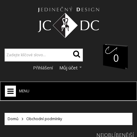
0
Přihlášení
Můj účet
MENU
JCDC SHOP
+
VÁNOCE
Domů
Obchodní podmínky
SLEVY
NEJOBLÍBENĚJŠÍ