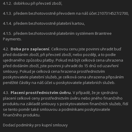
4.1.2.
dobírkou při převzetí zboží,
4.1.3.
předem bezhotovostně převodem na náš účet 2107314527/2700,
4.1.4.
předem bezhotovostně platební kartou,
4.1.5.
předem bezhotovostně platebním systémem Braintree
Payments.
4.2.
Doba pro zaplacení.
Celkovou cenu jste povinni uhradit buď
před dodáním zboží, při převzetí zboží, nebo později, a to podle
ujednaného způsobu platby. Pokud má být celková cena uhrazena
před dodáním zboží, jste povinni ji uhradit do 15 dnů od uzavření
smlouvy. Pokud je celková cena hrazena prostřednictvím
poskytovatele platební služeb, je celková cena uhrazena připsáním
peněžité částky na náš účet u poskytovatele platebních služeb.
4.3.
Placení prostřednictvím úvěru.
V případě, že je sjednáno
placení celkové ceny prostřednictvím úvěru nebo jiného finančního
produktu na základě smlouvy s poskytovatelem finančních služeb, řídí
se tento poměr také smlouvou a podmínkami poskytovatele
finančního produktu.
Dodací podmínky pro kupní smlouvy