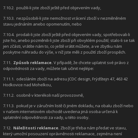
7.10.2.
použili-li jste zboží ještě před objevením vady,
7.10.3.
nezpůsobili-li jste nemožnost vrácení zboží v nezměněném
stavu jednáním anebo opomenutím, nebo
7.10.4.
prodali-li jste zboží ještě před objevením vady, spotřebovali-li
jste ho, anebo pozměnili-li jste zboží při obvyklém použití; stalo-li se tak
jen zčásti, vrátíte nám to, co ještě vrátit můžete, a ve zbytku nám
poskytne náhradu do výše, v níž jste měli z použití zboží prospěch.
7.11.
Způsob reklamace.
V případě, že chcete uplatnit své právo z
odpovědnosti za vady, můžete tak učinit nejlépe:
7.11.1.
odesláním zboží na adresu JCDC design, Frýdštejn 47, 463 42
Hodkovice nad Mohelkou,
7.11.2.
osobně v kterékoli naší provozovně,
7.11.3.
pokud je v záručním listě či jiném dokladu, na obalu zboží nebo
v našem internetovém obchodě uvedena jiná osoba určená k
uplatnění odpovědnosti za vady, u této osoby.
7.12.
Náležitosti reklamace.
Zboží je třeba nám předat ve stavu,
který umožní posouzení oprávněnosti reklamace, zejména není