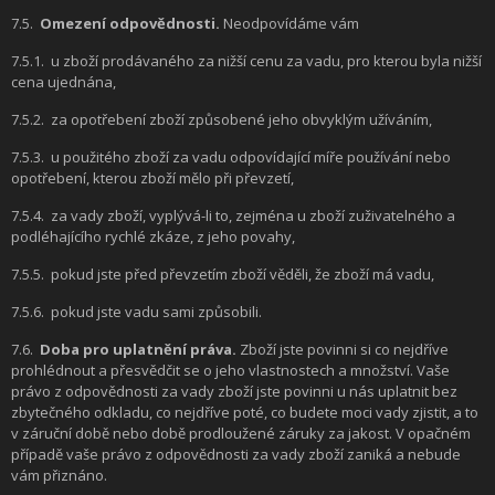
7.5.
Omezení odpovědnosti.
Neodpovídáme vám
7.5.1.
u zboží prodávaného za nižší cenu za vadu, pro kterou byla nižší
cena ujednána,
7.5.2.
za opotřebení zboží způsobené jeho obvyklým užíváním,
7.5.3.
u použitého zboží za vadu odpovídající míře používání nebo
opotřebení, kterou zboží mělo při převzetí,
7.5.4.
za vady zboží, vyplývá-li to, zejména u zboží zuživatelného a
podléhajícího rychlé zkáze, z jeho povahy,
7.5.5.
pokud jste před převzetím zboží věděli, že zboží má vadu,
7.5.6.
pokud jste vadu sami způsobili.
7.6.
Doba pro uplatnění práva.
Zboží jste povinni si co nejdříve
prohlédnout a přesvědčit se o jeho vlastnostech a množství. Vaše
právo z odpovědnosti za vady zboží jste povinni u nás uplatnit bez
zbytečného odkladu, co nejdříve poté, co budete moci vady zjistit, a to
v záruční době nebo době prodloužené záruky za jakost. V opačném
případě vaše právo z odpovědnosti za vady zboží zaniká a nebude
vám přiznáno.