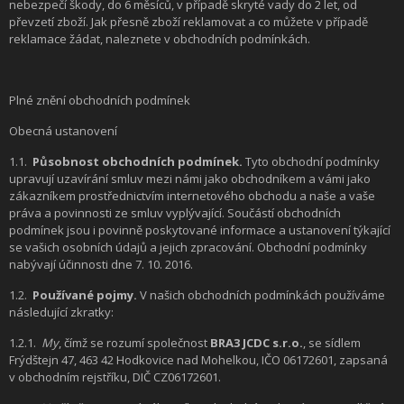
nebezpečí škody, do 6 měsíců, v případě skryté vady do 2 let, od
převzetí zboží. Jak přesně zboží reklamovat a co můžete v případě
reklamace žádat, naleznete v obchodních podmínkách.
Plné znění obchodních podmínek
Obecná ustanovení
1.1.
Působnost obchodních podmínek.
Tyto obchodní podmínky
upravují uzavírání smluv mezi námi jako obchodníkem a vámi jako
zákazníkem prostřednictvím internetového obchodu a naše a vaše
práva a povinnosti ze smluv vyplývající. Součástí obchodních
podmínek jsou i povinně poskytované informace a ustanovení týkající
se vašich osobních údajů a jejich zpracování. Obchodní podmínky
nabývají účinnosti dne 7. 10. 2016.
1.2.
Používané pojmy.
V našich obchodních podmínkách používáme
následující zkratky:
1.2.1.
My
, čímž se rozumí společnost
BRA3 JCDC s.r.o.
, se sídlem
Frýdštejn 47, 463 42 Hodkovice nad Mohelkou, IČO 06172601, zapsaná
v obchodním rejstříku, DIČ CZ06172601.