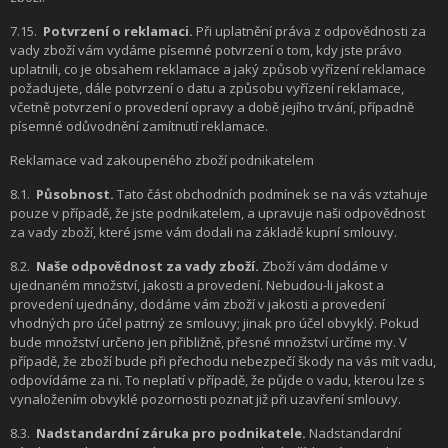
7.15.
Potvrzení o reklamaci.
Při uplatnění práva z odpovědnosti za
vady zboží vám vydáme písemné potvrzení o tom, kdy jste právo
uplatnili, co je obsahem reklamace a jaký způsob vyřízení reklamace
požadujete, dále potvrzení o datu a způsobu vyřízení reklamace,
včetně potvrzení o provedení opravy a době jejího trvání, případně
písemné odůvodnění zamítnutí reklamace.
Reklamace vad zakoupeného zboží podnikatelem
8.1.
Působnost.
Tato část obchodních podmínek se na vás vztahuje
pouze v případě, že jste podnikatelem, a upravuje naši odpovědnost
za vady zboží, které jsme vám dodali na základě kupní smlouvy.
8.2.
Naše odpovědnost za vady zboží.
Zboží vám dodáme v
ujednaném množství, jakosti a provedení. Nebudou-li jakost a
provedení ujednány, dodáme vám zboží v jakosti a provedení
vhodných pro účel patrný ze smlouvy; jinak pro účel obvyklý. Pokud
bude množství určeno jen přibližně, přesné množství určíme my. V
případě, že zboží bude při přechodu nebezpečí škody na vás mít vadu,
odpovídáme za ni. To neplatí v případě, že půjde o vadu, kterou lze s
vynaložením obvyklé pozornosti poznat již při uzavření smlouvy.
8.3.
Nadstandardní záruka pro podnikatele.
Nadstandardní