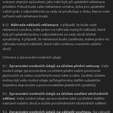
vráceno stejným způsobem, jako nám bylo při uplatnění reklamace
předáno. Pokud bude vaše reklamace uznána, doba pro uplatnění
vašich práv z odpovědnosti za vady se prodlužuje o dobu, kterou nám
vyřízení vaší reklamace trvalo.
8.12.
Náhrada nákladů reklamace.
V případě, že bude vaše
reklamace uznána, máte právo na náhradu nutných nákladů, které
byly při uplatnění práva z odpovědnosti za vady zboží účelně
vynaloženy. V případě, že reklamace bude zamítnuta, máme právo na
náhradu nutných nákladů, které nám vzniknou vracením vašeho
zboží.
Ochrana a zpracování osobních údajů
9.1.
Zpracování osobních údajů za účelem plnění smlouvy.
Vaše
osobní údaje zpracováváme za účelem plnění našich povinností
plynoucích ze smluv uzavřených mezi námi a vámi. Za tímto účelem
mohou být vaše osobní údaje zpřístupňovány dalším subjektům
(zejména dopravcům a provozovatelům platebních systémů).
9.2.
Zpracování osobních údajů za účelem zasílání obchodních
sdělení.
Vaše osobní údaje zpracováváme také za účelem dalšího
nabízení našeho zboží a služeb prostřednictvím obchodních sdělení.
9.3.
Zpracování osobních údajů na základě souhlasu.
Na základě