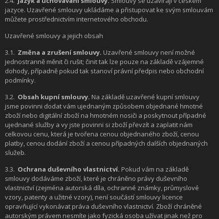
2.4.
Jazyk a uchovávání smlouvy.
Smlouvy se uzavírají v českém
jazyce. Uzavřené smlouvy ukládáme a přistupovat ke svým smlouvám
můžete prostřednictvím internetového obchodu.
Uzavřené smlouvy a jejich obsah
3.1.
Změna a zrušení smlouvy.
Uzavřené smlouvy není možné
jednostranně měnit či rušit; činit tak lze pouze na základě vzájemné
dohody, případně pokud tak stanoví právní předpis nebo obchodní
podmínky.
3.2.
Obsah kupní smlouvy.
Na základě uzavřené kupní smlouvy
jsme povinni dodat vám ujednaným způsobem objednané hmotné
zboží nebo digitální zboží na hmotném nosiči a poskytnout případné
ujednané služby a vy jste povinni si zboží převzít a zaplatit nám
celkovou cenu, která je tvořena cenou objednaného zboží, cenou
platby, cenou dodání zboží a cenou případných dalších objednaných
služeb.
3.3.
Ochrana duševního vlastnictví.
Pokud vám na základě
smlouvy dodáváme zboží, které je chráněno právy duševního
vlastnictví (zejména autorská díla, ochranné známky, průmyslové
vzory, patenty a užitné vzory), není součástí smlouvy licence
opravňující vykonávat práva duševního vlastnictví. Zboží chráněné
autorským právem nesmíte jako fyzická osoba užívat jinak než pro