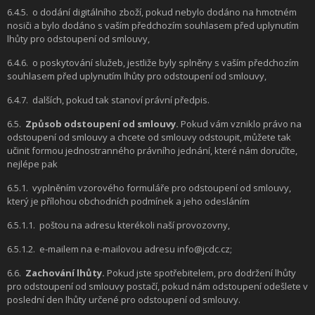
6.4.5.
o dodání digitálního zboží, pokud nebylo dodáno na hmotném
nosiči a bylo dodáno s vaším předchozím souhlasem před uplynutím
lhůty pro odstoupení od smlouvy,
6.4.6.
o poskytování služeb, jestliže byly splněny s vaším předchozím
souhlasem před uplynutím lhůty pro odstoupení od smlouvy,
6.4.7.
dalších, pokud tak stanoví právní předpis.
6.5.
Způsob odstoupení od smlouvy.
Pokud vám vzniklo právo na
odstoupení od smlouvy a chcete od smlouvy odstoupit, můžete tak
učinit formou jednostranného právního jednání, které nám doručíte,
nejlépe pak
6.5.1.
vyplněním vzorového formuláře pro odstoupení od smlouvy,
který je přílohou obchodních podmínek a jeho odesláním
6.5.1.1.
poštou na adresu kterékoli naší provozovny,
6.5.1.2.
e-mailem na e-mailovou adresu info@jcdc.cz;
6.6.
Zachování lhůty.
Pokud jste spotřebitelem, pro dodržení lhůty
pro odstoupení od smlouvy postačí, pokud nám odstoupení odešlete v
poslední den lhůty určené pro odstoupení od smlouvy.