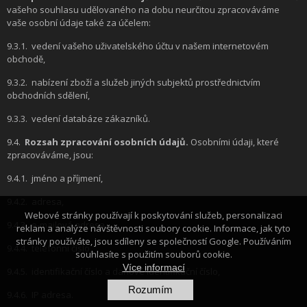
vašeho souhlasu udělovaného na dobu neurčitou zpracováváme
vaše osobní údaje také za účelem:
9.3.1.
vedení vašeho uživatelského účtu v našem internetovém
obchodě,
9.3.2.
nabízení zboží a služeb jiných subjektů prostřednictvím
obchodních sdělení,
9.3.3.
vedení databáze zákazníků.
9.4.
Rozsah zpracování osobních údajů.
Osobními údaji, které
zpracováváme, jsou:
9.4.1.
jméno a příjmení,
9.4.2.
adresa,
Webové stránky používají k poskytování služeb, personalizaci
9.4.3.
e-mailová adresa,
reklam a analýze návštěvnosti soubory cookie. Informace, jak tyto
stránky používáte, jsou sdíleny se společností Google. Používáním
9.4.4.
telefonní číslo,
souhlasíte s použitím souborů cookie.
Více informací
9.4.5.
identifikační číslo a daňové identifikační číslo,
Rozumím
9.4.6.
IP adresa.