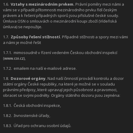
1.6.
Vztahy s mezinárodním prvkem.
Právní poměry mezi námi a
vámi se v případě přítomnosti mezinárodního prvku řídí českým
právem a k řešení případných sporů jsou příslušné české soudy.
Úmluva OSN o smlouvách o mezinárodní koupi zboží (Vídeňská
úmluva) se nepoužije.
1.7.
Způsoby řešení stížností.
Případné stížnosti a spory mezi vámi
a námi je možné řešit
1.7.1.
mimosoudně v řízení vedeném Českou obchodní inspekcí
(
www.coi.cz
),
1.7.2.
emailem na naší e-mailové adrese.
1.8.
Dozorové orgány.
Nad naší činností provádí kontrolu a dozor
státní orgány České republiky, na které je možné se v souladu
právními předpisy, které upravují jejich působnost a pravomoci,
obracet se svými podněty. Orgány státního dozoru jsou zejména:
1.8.1.
Česká obchodní inspekce,
1.8.2.
živnostenské úřady,
1.8.3.
Úřad pro ochranu osobní údajů.