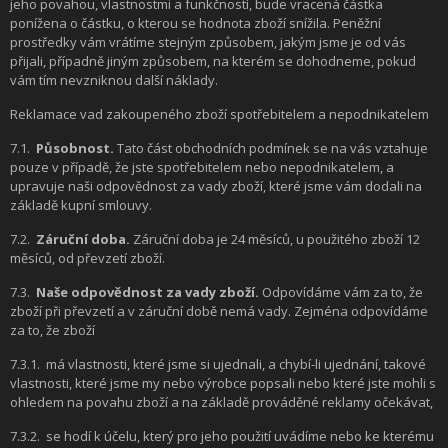
jeho povahou, vlastnostmi a funkčností, bude vracená částka
ponížena o částku, o kterou se hodnota zboží snížila. Peněžní
prostředky vám vrátíme stejným způsobem, jakým jsme je od vás
přijali, případně jiným způsobem, na kterém se dohodneme, pokud
vám tím nevzniknou další náklady.
Reklamace vad zakoupeného zboží spotřebitelem a nepodnikatelem
7.1.
Působnost.
Tato část obchodních podmínek se na vás vztahuje
pouze v případě, že jste spotřebitelem nebo nepodnikatelem, a
upravuje naši odpovědnost za vady zboží, které jsme vám dodali na
základě kupní smlouvy.
7.2.
Záruční doba.
Záruční doba je 24 měsíců, u použitého zboží 12
měsíců, od převzetí zboží.
7.3.
Naše odpovědnost za vady zboží.
Odpovídáme vám za to, že
zboží při převzetí a v záruční době nemá vady. Zejména odpovídáme
za to, že zboží
7.3.1.
má vlastnosti, které jsme si ujednali, a chybí-li ujednání, takové
vlastnosti, které jsme my nebo výrobce popsali nebo které jste mohli s
ohledem na povahu zboží a na základě prováděné reklamy očekávat,
7.3.2.
se hodí k účelu, který pro jeho použití uvádíme nebo ke kterému