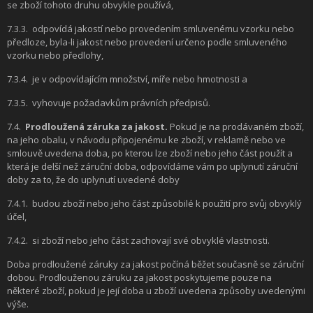
se zboží tohoto druhu obvykle používá,
7.3.3.
odpovídá jakostí nebo provedením smluvenému vzorku nebo
předloze, byla-li jakost nebo provedení určeno podle smluveného
vzorku nebo předlohy,
7.3.4.
je v odpovídajícím množství, míře nebo hmotnosti a
7.3.5.
vyhovuje požadavkům právních předpisů.
7.4.
Prodloužená záruka za jakost.
Pokud je na prodávaném zboží,
na jeho obalu, v návodu připojenému ke zboží, v reklamě nebo ve
smlouvě uvedena doba, po kterou lze zboží nebo jeho část použít a
která je delší než záruční doba, odpovídáme vám po uplynutí záruční
doby za to, že do uplynutí uvedené doby
7.4.1.
budou zboží nebo jeho část způsobilé k použití pro svůj obvyklý
účel,
7.4.2.
si zboží nebo jeho část zachovají své obvyklé vlastnosti.
Doba prodloužené záruky za jakost počíná běžet současně se záruční
dobou. Prodlouženou záruku za jakost poskytujeme pouze na
některé zboží, pokud je její doba u zboží uvedena způsoby uvedenými
výše.