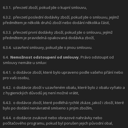
6.3.1.
převzetí zboží, pokud jde o kupní smlouvu,
6.3.2.
převzetí poslední dodávky zboží, pokud jde o smlouvu, jejímž
předmětem je několik druhů zboží nebo dodání několika částí,
6.3.3.
převzetí první dodávky zboží, pokud jde o smlouvu, jejímž
předmětem je pravidelná opakovaná dodávka zboží,
6.3.4.
uzavření smlouvy, pokud jde o jinou smlouvu.
6.4.
Nemožnost odstoupení od smlouvy.
Právo odstoupit od
smlouvy nemáte u smluv:
6.4.1.
o dodávce zboží, které bylo upraveno podle vašeho přání nebo
pro vaši osobu,
6.4.2.
o dodávce zboží v uzavřeném obalu, které bylo z obalu vyňato a
z hygienických důvodů jej není možné vrátit,
6.4.3.
o dodávce zboží, které podléhá rychlé zkáze, jakož i zboží, které
bylo po dodání nenávratně smíseno s jiným zbožím,
6.4.4.
o dodávce zvukové nebo obrazové nahrávky nebo
počítačového programu, pokud byl porušen jejich původní obal,