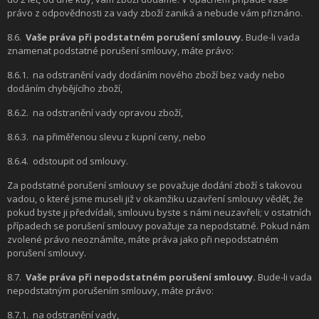
právo z odpovědnosti za vady zboží zaniká a nebude vám přiznáno.
8.6.
Vaše práva při podstatném porušení smlouvy.
Bude-li vada
znamenat podstatné porušení smlouvy, máte právo:
8.6.1.
na odstranění vady dodáním nového zboží bez vady nebo
dodáním chybějícího zboží,
8.6.2.
na odstranění vady opravou zboží,
8.6.3.
na přiměřenou slevu z kupní ceny, nebo
8.6.4.
odstoupit od smlouvy.
Za podstatné porušení smlouvy se považuje dodání zboží s takovou
vadou, o které jsme museli již v okamžiku uzavření smlouvy vědět, že
pokud byste ji předvídali, smlouvu byste s námi neuzavřeli; v ostatních
případech se porušení smlouvy považuje za nepodstatné. Pokud nám
zvolené právo neoznámíte, máte práva jako při nepodstatném
porušení smlouvy.
8.7.
Vaše práva při nepodstatném porušení smlouvy.
Bude-li vada
nepodstatným porušením smlouvy, máte právo:
8.7.1.
na odstranění vady,