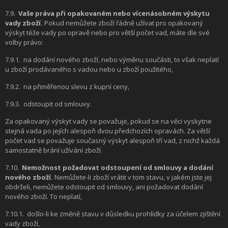
7.9.
Vaše práva při opakovaném nebo vícenásobném výskytu
vady zboží.
Pokud nemůžete zboží řádně užívat pro opakovaný
výskyt téže vady po opravě nebo pro větší počet vad, máte dle své
volby právo:
7.9.1.
na dodání nového zboží, nebo výměnu součásti, to však neplatí
u zboží prodávaného s vadou nebo u zboží použitého,
7.9.2.
na přiměřenou slevu z kupní ceny,
7.9.3.
odstoupit od smlouvy.
Za opakovaný výskyt vady se považuje, pokud se na věci vyskytne
stejná vada po jejích alespoň dvou předchozích opravách. Za větší
počet vad se považuje současný výskyt alespoň tří vad, z nichž každá
samostatně brání užívání zboží.
7.10.
Nemožnost požadovat odstoupení od smlouvy a dodání
nového zboží.
Nemůžete-li zboží vrátit v tom stavu, v jakém jste jej
obdrželi, nemůžete odstoupit od smlouvy, ani požadovat dodání
nového zboží. To neplatí,
7.10.1.
došlo-li ke změně stavu v důsledku prohlídky za účelem zjištění
vady zboží,