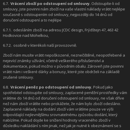
6.7.
Vrácení zboží po odstoupení od smlouvy.
Odstoupíte-li od
smlouvy, jste povinni nám zboží na vaše vlastní náklady vrátit nejlépe
současně s odstoupením od smlouvy, nejpozději do 14 dnů od
doručení odstoupení a to nejlépe
6.7.1.
odesláním zboží na adresu JCDC design, Frýdštejn 47, 463 42
Hodkovice nad Mohelkou,
6.7.2.
osobně v kterékoli naší provozovně.
Zboží nám musíte vrátit nepoškozené, neznečištěné, neopotřebené a
nejevící známky užívání, včetně veškerého příslušenství a
dokumentace, pokud možno v původním obalu. Zároveň jste povinni
vrátit nám i veškeré dárky a bonusy, které jste obdrželi na základě
zrušené smlouvy.
6.8.
Vrácení peněz po odstoupení od smlouvy.
Pokud jako
spotřebitel odstoupíte od smlouvy, zaplacené peněžní prostředky vám
vrátíme do 14 dnů od doručení odstoupení od smlouvy, ne však dříve
než nám zboží vrátíte nebo prokážete, že nám bylo zboží odesláno.
Zaplacené náklady na dodání zboží vám vrátíme pouze ve výši
odpovídající nejlevnějšímu srovnatelnému způsobu dodání, který
nabízíme. Pokud dojde ke snížení hodnoty vraceného zboží v
důsledku nakládání s ním jinak, než jak je nutné k obeznámení se s