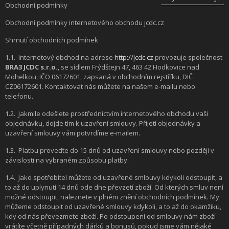
Obchodní podmínky
SHOWROOM
Obchodní podmínky internetového obchodu jcdc.cz
NABÍZÍME
Shrnutí obchodních podmínek
REALIZACE
1.1.
Internetový obchod na adrese
http://jcdc.cz
provozuje společnost
BRA3 JCDC s.r.o.
, se sídlem Frýdštejn 47, 463 42 Hodkovice nad
O NÁS
Mohelkou, IČO 06172601, zapsaná v obchodním rejstříku, DIČ
CZ06172601. Kontaktovat nás můžete na našem e-mailu nebo
KONTAKT
telefonu.
1.2.
Jakmile odešlete prostřednictvím internetového obchodu vaši
objednávku, dojde tím k uzavření smlouvy. Přijetí objednávky a
uzavření smlouvy vám potvrdíme e-mailem.
1.3.
Platbu proveďte do 15 dnů od uzavření smlouvy nebo později v
závislosti na vybraném způsobu platby.
1.4.
Jako spotřebitel můžete od uzavřené smlouvy kdykoli odstoupit, a
to až do uplynutí 14 dnů ode dne převzetí zboží. Od kterých smluv není
možné odstoupit, naleznete v plném znění obchodních podmínek. My
můžeme odstoupit od uzavřené smlouvy kdykoli, a to až do okamžiku,
kdy od nás převezmete zboží. Po odstoupení od smlouvy nám zboží
vrátíte včetně případných dárků a bonusů, pokud jsme vám nějaké