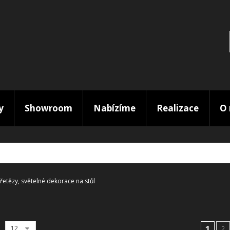
y
Showroom
Nabízíme
Realizace
O 
 řetězy, světelné dekorace na stůl
1
12
2