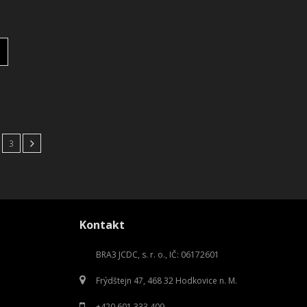
3
Kontakt
BRA3 JCDC, s. r. o., IČ: 06172601
Frýdštejn 47, 468 32 Hodkovice n. M.
+420 601 333 409