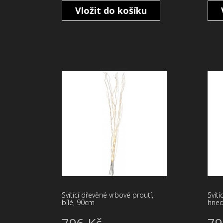
Vložit do košíku
Svítící dřevěné vrbové proutí,
Svítí
bílé, 90cm
hned
796 Kč
79