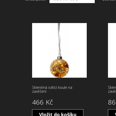
Skleněná svítící koule na
Sklen
zavěšení
zavě
466 Kč
86
Vložit do košíku