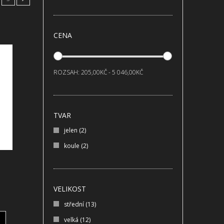
CENA
ROZSAH:
205,00KČ - 5 046,00KČ
TVAR
jelen
(2)
koule
(2)
VELIKOST
střední
(13)
velká
(12)