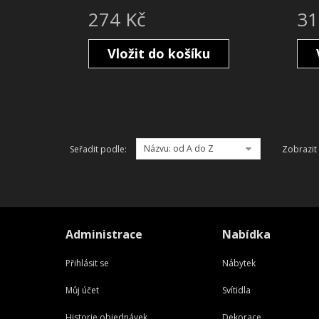
274 Kč
31
Vložit do košíku
Názvu: od A do Z
Seřadit podle:
Zobrazit
Administrace
Nabídka
Přihlásit se
Nábytek
Můj účet
Svítidla
Historie objednávek
Dekorace