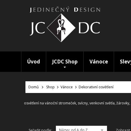
Úvod
JCDC Shop
Vánoce
Slev
Domů
Shop
Vánoce
Dekorativní osvětlení
osvětlení na vánoční stromeček, svícny, venkovní světla, žárovky,
Názvu: od A do Z
Seřadit podle:
Zobrazit