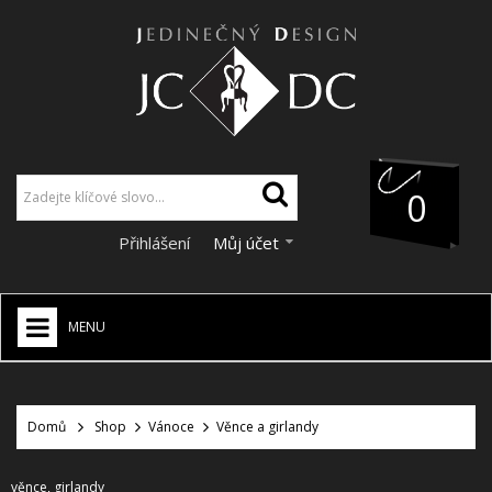
0
Přihlášení
Můj účet
MENU
JCDC SHOP
+
Domů
Shop
Vánoce
Věnce a girlandy
VÁNOCE
SLEVY
věnce, girlandy