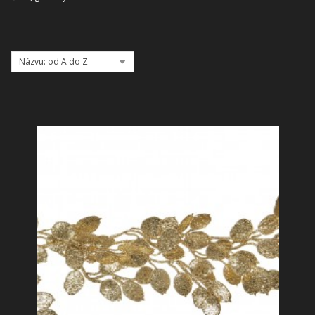
SHOWROOM
NABÍZÍME
Názvu: od A do Z
REALIZACE
O NÁS
KONTAKT