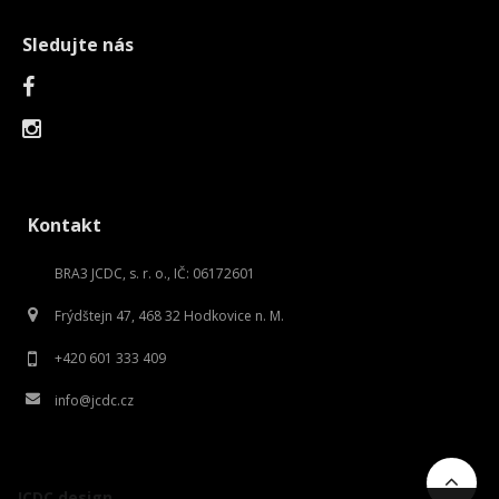
Sledujte nás
Kontakt
BRA3 JCDC, s. r. o., IČ: 06172601
Frýdštejn 47, 468 32 Hodkovice n. M.
+420 601 333 409
info@jcdc.cz
JCDC design