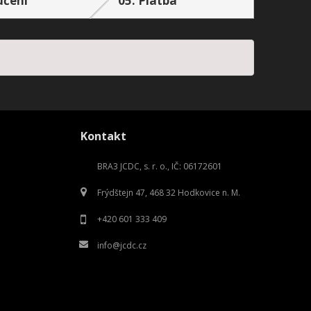
čení
05.
Platba
Kontakt
BRA3 JCDC, s. r. o., IČ: 06172601
Frýdštejn 47, 468 32 Hodkovice n. M.
+420 601 333 409
info@jcdc.cz