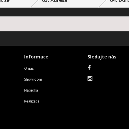
it se
03.
Adresa
04.
Doru
Informace
Sledujte nás
O nás
Showroom
Nabídka
Realizace