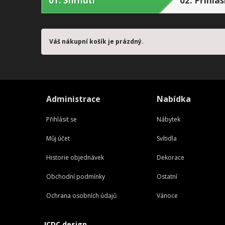
01.
Shrnutí
02.
Přihlás
Váš nákupní košík je prázdný.
Administrace
Nabídka
Přihlásit se
Nábytek
Můj účet
Svítidla
Historie objednávek
Dekorace
Obchodní podmínky
Ostatní
Ochrana osobních údajů
Vánoce
JCDC design