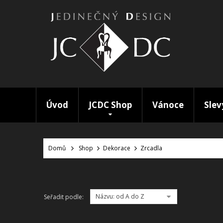
Úvod
JCDC Shop
Vánoce
Slev
Domů
Shop
Dekorace
Zrcadla
Názvu: od A do Z
Seřadit podle: