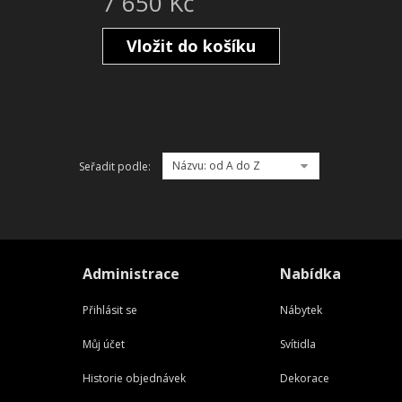
7 650 Kč
Vložit do košíku
Názvu: od A do Z
Seřadit podle:
Administrace
Nabídka
Přihlásit se
Nábytek
Můj účet
Svítidla
Historie objednávek
Dekorace