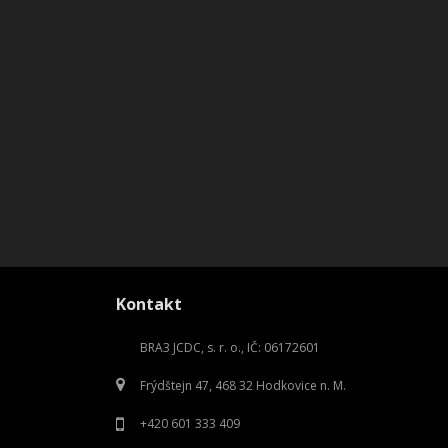
Kontakt
BRA3 JCDC, s. r. o., IČ: 06172601
Frýdštejn 47, 468 32 Hodkovice n. M.
+420 601 333 409