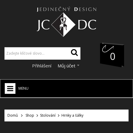
0
Přihlášení
Můj účet
MENU
JCDC SHOP
+
Domů
Shop
Stolování
Hrnky a šálky
VÁNOCE
SLEVY