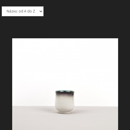
SHOWROOM
NABÍZÍME
REALIZACE
O NÁS
KONTAKT