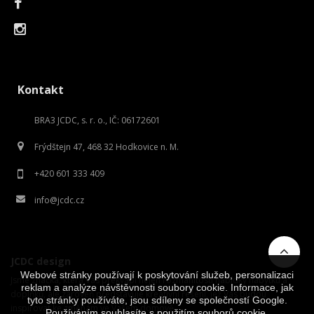
Kontakt
BRA3 JCDC, s. r. o., IČ: 06172601
Frýdštejn 47, 468 32 Hodkovice n. M.
+420 601 333 409
info@jcdc.cz
JCDC design
Webové stránky používají k poskytování služeb, personalizaci
Jsme značka, která Vás překvapí nejen rozmanitostí nabídky nábytku a
reklam a analýze návštěvnosti soubory cookie. Informace, jak
doplňků, ale zároveň představuje kreativní řešení, jež Vás budou
tyto stránky používáte, jsou sdíleny se společností Google.
inspirovat ke změnám ve Vašem domově.
Používáním souhlasíte s použitím souborů cookie.