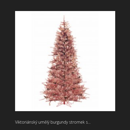
Viktoriánský umělý burgundy stromek s...