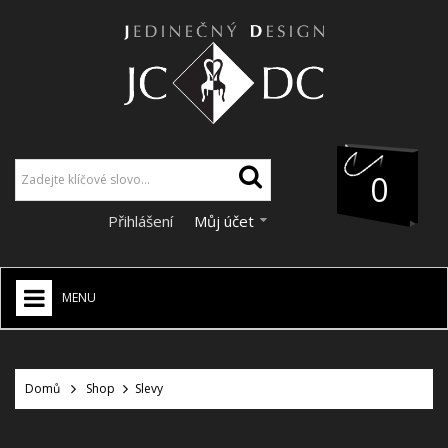
0
Přihlášení
Můj účet
MENU
JCDC SHOP
+
Domů
Shop
Slevy
VÁNOCE
SLEVY