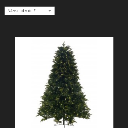
SHOWROOM
Názvu: od A do Z
NABÍZÍME
REALIZACE
O NÁS
KONTAKT