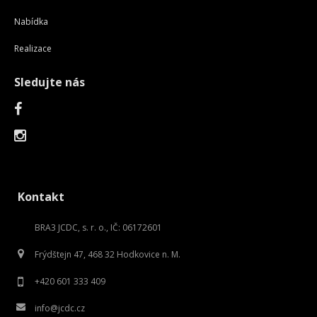
Nabídka
Realizace
Sledujte nás
Kontakt
BRA3 JCDC, s. r. o., IČ: 06172601
Frýdštejn 47, 468 32 Hodkovice n. M.
+420 601 333 409
info@jcdc.cz