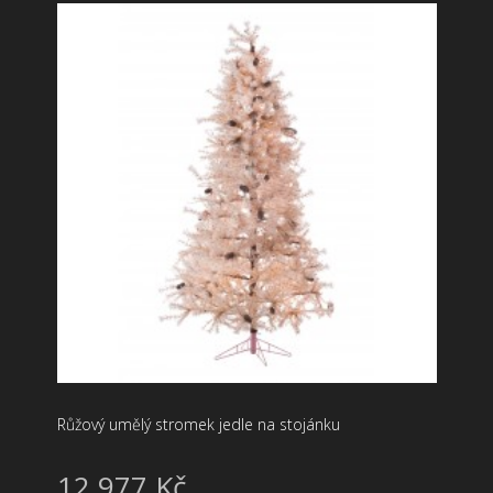
Růžový umělý stromek jedle na stojánku
12 977 Kč