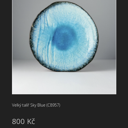
Velký talíř Sky Blue (C8957)
800 Kč