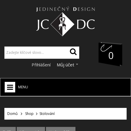
0
Přihlášení
Můj účet
MENU
JCDC SHOP
+
Domů
Shop
Stolování
VÁNOCE
SLEVY