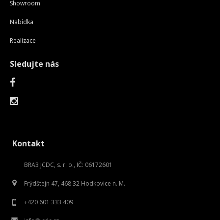
Showroom
Nabídka
Realizace
Sledujte nás
Kontakt
BRA3 JCDC, s. r. o., IČ: 06172601
Frýdštejn 47, 468 32 Hodkovice n. M.
+420 601 333 409