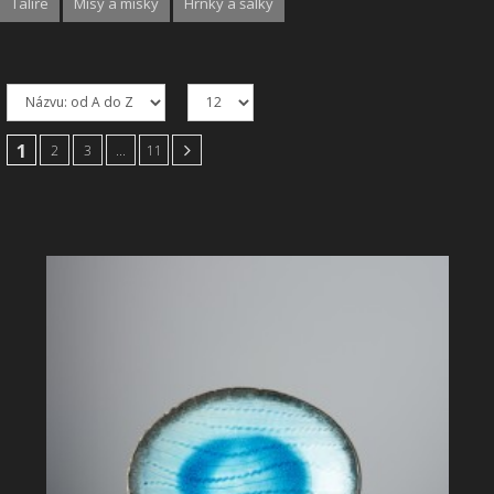
Talíře
Mísy a misky
Hrnky a šálky
SHOWROOM
NABÍZÍME
REALIZACE
1
2
3
...
11
O NÁS
KONTAKT