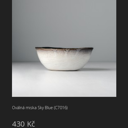
Oválná miska Sky Blue (C7016)
430 Kč