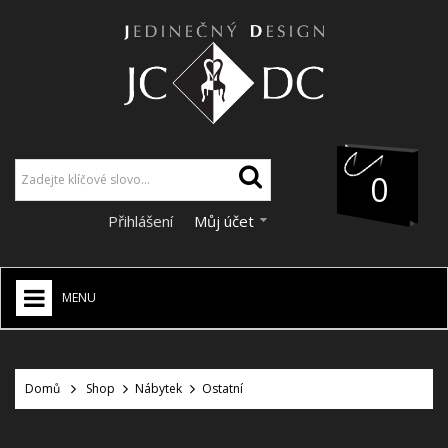
0
Přihlášení
Můj účet
MENU
JCDC SHOP
+
Domů
Shop
Nábytek
Ostatní
VÁNOCE
SLEVY