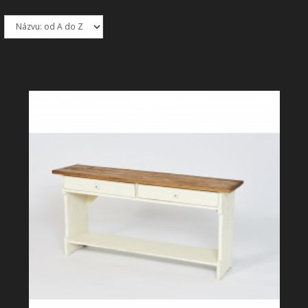
SHOWROOM
NABÍZÍME
REALIZACE
O NÁS
KONTAKT