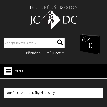
0
Přihlášení
Můj účet
MENU
JCDC SHOP
+
Domů
Shop
Nábytek
Stoly
VÁNOCE
SLEVY