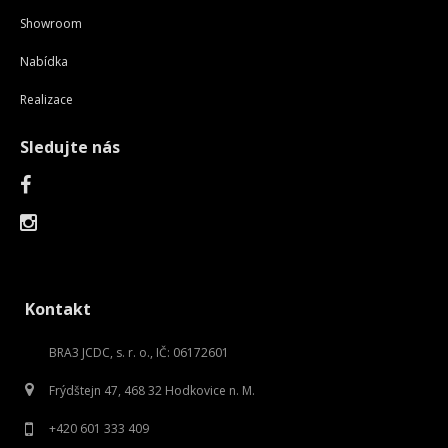
Showroom
Nabídka
Realizace
Sledujte nás
Kontakt
BRA3 JCDC, s. r. o., IČ: 06172601
Frýdštejn 47, 468 32 Hodkovice n. M.
+420 601 333 409