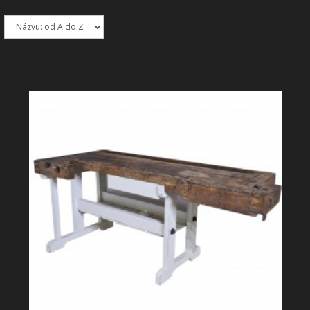
SHOWROOM
NABÍZÍME
REALIZACE
O NÁS
KONTAKT