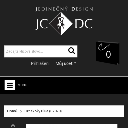
0
Přihlášení
Můj účet
MENU
JCDC SHOP
+
Domů
Hrnek Sky Blue (C7020)
VÁNOCE
SLEVY