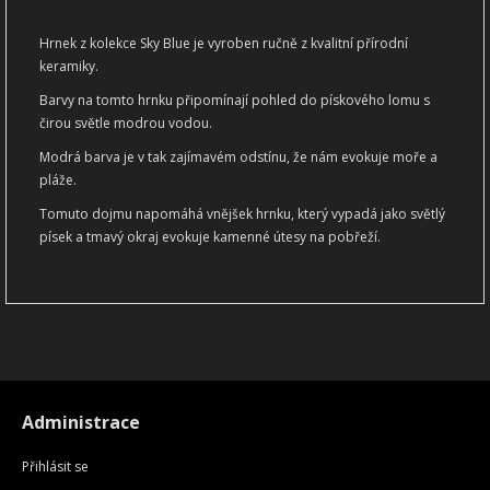
Hrnek z kolekce Sky Blue je vyroben ručně z kvalitní přírodní
keramiky.
Barvy na tomto hrnku připomínají pohled do pískového lomu s
čirou světle modrou vodou.
Modrá barva je v tak zajímavém odstínu, že nám evokuje moře a
pláže.
Tomuto dojmu napomáhá vnějšek hrnku, který vypadá jako světlý
písek a tmavý okraj evokuje kamenné útesy na pobřeží.
Administrace
Přihlásit se