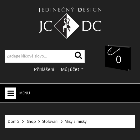
0
Přihlášení
Můj účet
MENU
JCDC SHOP
+
Domů
Shop
Stolování
Mísy a misky
VÁNOCE
SLEVY