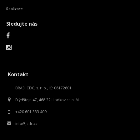
Realizace
Sledujte nás
Kontakt
BRA3 JCDC, s. r. o., IČ: 06172601
Frýdštejn 47, 468 32 Hodkovice n. M.
+420 601 333 409
info@jcdc.cz