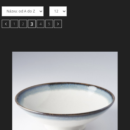
SHOWROOM
NABÍZÍME
3
1
2
4
5
REALIZACE
O NÁS
KONTAKT