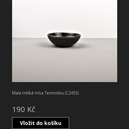
Malá mělká mísa Tenmokku (C2455)
190 Kč
Vložit do košíku