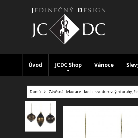
Úvod
JCDC Shop
Vánoce
Slev
Domů
Závěsná dekorace - koule s vodorovnými pruhy, čer