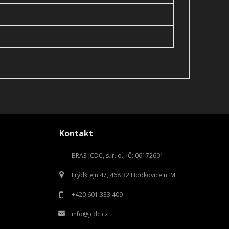
Kontakt
BRA3 JCDC, s. r. o., IČ: 06172601
Frýdštejn 47, 468 32 Hodkovice n. M.
+420 601 333 409
info@jcdc.cz