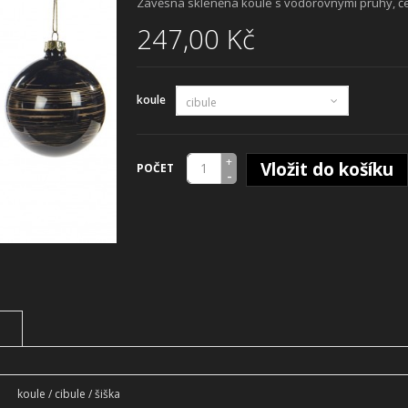
Závěsná skleněná koule s vodorovnými pruhy, če
247,00 Kč
koule
cibule
+
Vložit do košíku
POČET
-
koule / cibule / šiška