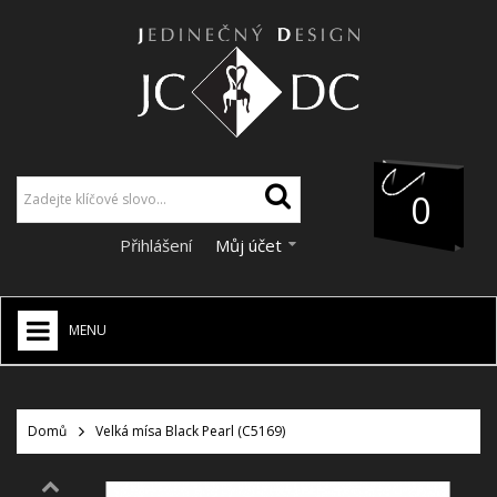
0
Přihlášení
Můj účet
MENU
JCDC SHOP
+
Domů
Velká mísa Black Pearl (C5169)
VÁNOCE
SLEVY