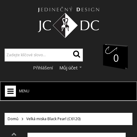
0
Přihlášení
Můj účet
MENU
JCDC SHOP
+
Domů
Velká miska Black Pearl (C6120)
VÁNOCE
SLEVY